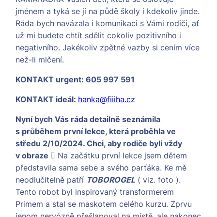
jménem a tyká se jí na půdě školy i kdekoliv jinde.
Ráda bych navázala i komunikaci s Vámi rodiči, ať
už mi budete chtít sdělit cokoliv pozitivního i
negativního. Jakékoliv zpětné vazby si cením více
než-li mlčení.
KONTAKT urgent: 605 997 591
KONTAKT ideál:
hanka@fiiiha.cz
Nyní bych Vás ráda detailně seznámila
s průběhem první lekce, která proběhla ve
středu 2/10/2024. Chci, aby rodiče byli vždy
v obraze 
Na začátku první lekce jsem dětem
představila sama sebe a svého parťáka. Ke mě
neodlučitelně patří
TOBOROGEL
( viz. foto ).
Tento robot byl inspirovaný transformerem
Primem a stal se maskotem celého kurzu. Zprvu
jenom nervózně přešlapoval na místě, ale nakonec