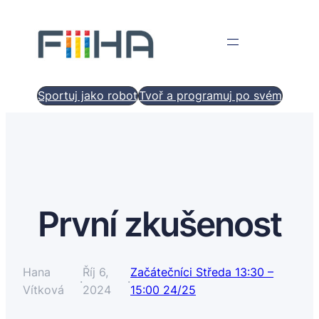
Sportuj jako robot
Tvoř a programuj po svém
První zkušenost
Hana
Říj 6,
Začátečníci Středa 13:30 –
·
·
Vítková
2024
15:00 24/25