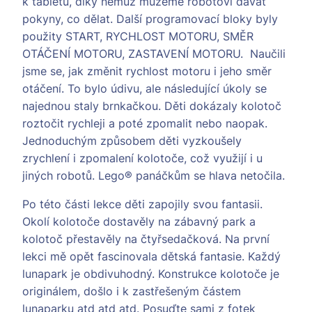
k tabletu, díky němuž můžeme robotovi dávat
pokyny, co dělat. Další programovací bloky byly
použity START, RYCHLOST MOTORU, SMĚR
OTÁČENÍ MOTORU, ZASTAVENÍ MOTORU. Naučili
jsme se, jak změnit rychlost motoru i jeho směr
otáčení. To bylo údivu, ale následující úkoly se
najednou staly brnkačkou. Děti dokázaly kolotoč
roztočit rychleji a poté zpomalit nebo naopak.
Jednoduchým způsobem děti vyzkoušely
zrychlení i zpomalení kolotoče, což využijí i u
jiných robotů. Lego® panáčkům se hlava netočila.
Po této části lekce děti zapojily svou fantasii.
Okolí kolotoče dostavěly na zábavný park a
kolotoč přestavěly na čtyřsedačková. Na první
lekci mě opět fascinovala dětská fantasie. Každý
lunapark je obdivuhodný. Konstrukce kolotoče je
originálem, došlo i k zastřešeným částem
lunaparku atd atd atd. Posuďte sami z fotek