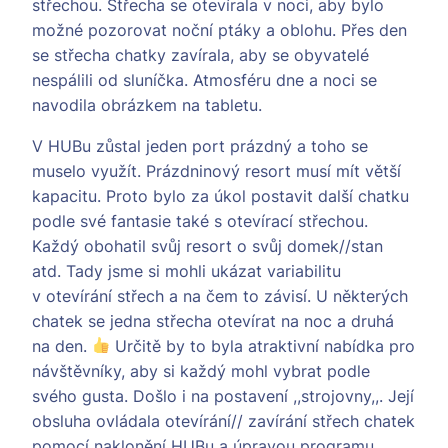
střechou. Střecha se otevírala v noci, aby bylo
možné pozorovat noční ptáky a oblohu. Přes den
se střecha chatky zavírala, aby se obyvatelé
nespálili od sluníčka. Atmosféru dne a noci se
navodila obrázkem na tabletu.
V HUBu zůstal jeden port prázdný a toho se
muselo využít. Prázdninový resort musí mít větší
kapacitu. Proto bylo za úkol postavit další chatku
podle své fantasie také s otevírací střechou.
Každý obohatil svůj resort o svůj domek//stan
atd. Tady jsme si mohli ukázat variabilitu
v otevírání střech a na čem to závisí. U některých
chatek se jedna střecha otevírat na noc a druhá
na den.
Určitě by to byla atraktivní nabídka pro
návštěvníky, aby si každý mohl vybrat podle
svého gusta. Došlo i na postavení ,,strojovny,,. Její
obsluha ovládala otevírání// zavírání střech chatek
pomocí naklonění HUBu a úpravou programu.